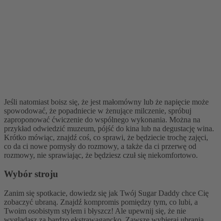
Jeśli natomiast boisz się, że jest małomówny lub że napięcie może
spowodować, że popadniecie w żenujące milczenie, spróbuj
zaproponować ćwiczenie do wspólnego wykonania. Można na
przykład odwiedzić muzeum, pójść do kina lub na degustację wina.
Krótko mówiąc, znajdź coś, co sprawi, że będziecie trochę zajęci,
co da ci nowe pomysły do rozmowy, a także da ci przerwę od
rozmowy, nie sprawiając, że będziesz czuł się niekomfortowo.
Wybór stroju
Zanim się spotkacie, dowiedz się jak Twój Sugar Daddy chce Cię
zobaczyć ubraną. Znajdź kompromis pomiędzy tym, co lubi, a
Twoim osobistym stylem i błyszcz! Ale upewnij się, że nie
wyglądasz za bardzo ekstrawagancko. Zawsze wybieraj ubrania,